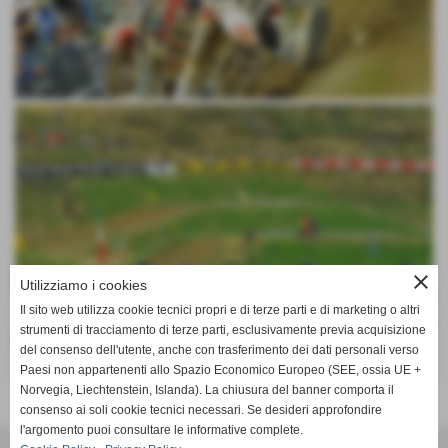
close
Utilizziamo i cookies
Il sito web utilizza cookie tecnici propri e di terze parti e di marketing o altri
strumenti di tracciamento di terze parti, esclusivamente previa acquisizione
del consenso dell'utente, anche con trasferimento dei dati personali verso
Paesi non appartenenti allo Spazio Economico Europeo (SEE, ossia UE +
Norvegia, Liechtenstein, Islanda). La chiusura del banner comporta il
consenso ai soli cookie tecnici necessari. Se desideri approfondire
Invia
l'argomento puoi consultare le informative complete.